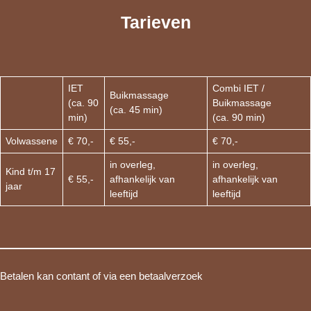
Tarieven
IET
Combi IET /
Buikmassage
(ca. 90
Buikmassage
(ca. 45 min)
min)
(ca. 90 min)
Volwassene
€ 70,-
€ 55,-
€ 70,-
in overleg,
in overleg,
Kind t/m 17
€ 55,-
afhankelijk van
afhankelijk van
jaar
leeftijd
leeftijd
Betalen kan contant of via een betaalverzoek